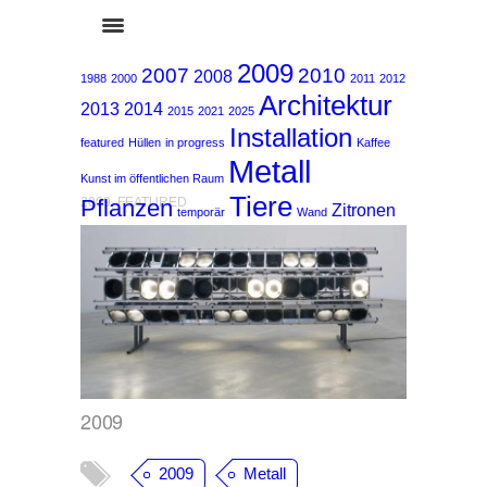
2009
2007
2010
2008
1988
2000
2011
2012
Architektur
2013
2014
2015
2021
2025
Installation
featured
Hüllen
in progress
Kaffee
Metall
Kunst im öffentlichen Raum
Tiere
Pflanzen
2009
,
FEATURED
Zitronen
temporär
Wand
2009
2009
Metall