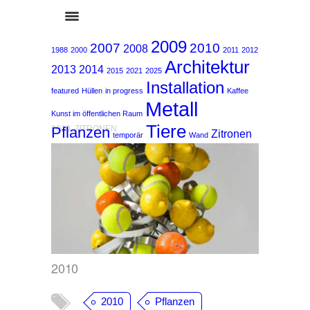
2009
2007
2010
2008
1988
2000
2011
2012
Architektur
2013
2014
2015
2021
2025
Installation
featured
Hüllen
in progress
Kaffee
Metall
Kunst im öffentlichen Raum
Tiere
Pflanzen
2010
,
ZITRONEN
Zitronen
temporär
Wand
2010
2010
Pflanzen