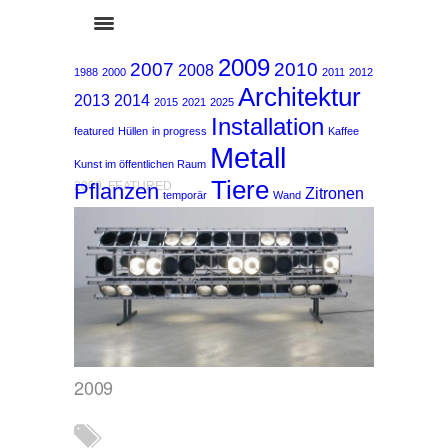
2009
2007
2010
2008
1988
2000
2011
2012
Architektur
2013
2014
2015
2021
2025
Installation
featured
Hüllen
in progress
Kaffee
Metall
Kunst im öffentlichen Raum
Tiere
Pflanzen
2009
,
FEATURED
Zitronen
temporär
Wand
2009