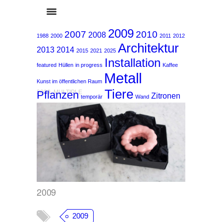
2009
2007
2010
2008
1988
2000
2011
2012
Architektur
2013
2014
2015
2021
2025
Installation
featured
Hüllen
in progress
Kaffee
Metall
Kunst im öffentlichen Raum
Tiere
Pflanzen
2009
,
MULTIPLE
Zitronen
temporär
Wand
2009
2009