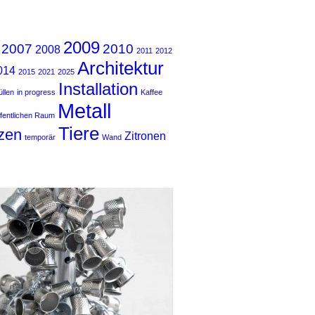
2009
2007
2010
2008
2011
2012
Architektur
014
2015
2021
2025
Installation
llen
in progress
Kaffee
Metall
ffentlichen Raum
Tiere
zen
Zitronen
temporär
Wand