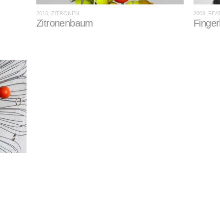
2010, ZITRONEN
2009, FE
Zitronenbaum
Fingerh