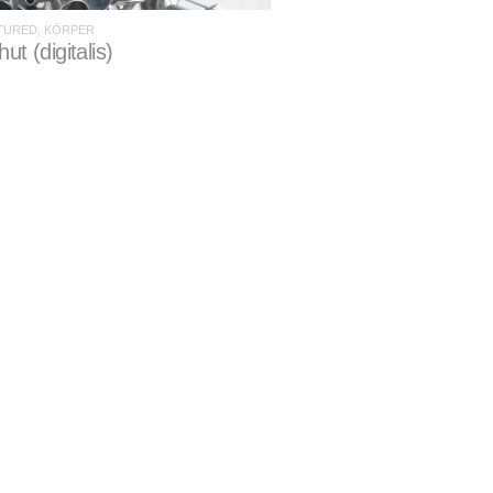
ATURED, KÖRPER
ut (digitalis)