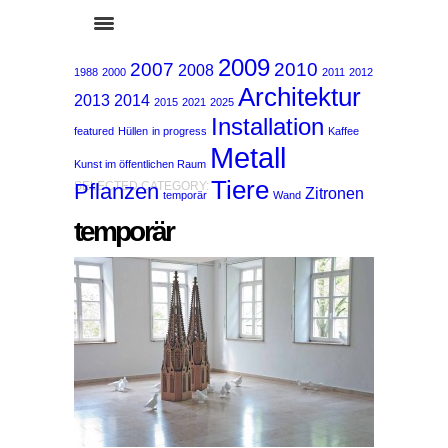
2009
2007
2010
2008
1988
2000
2011
2012
Architektur
2013
2014
2015
2021
2025
Installation
featured
Hüllen
in progress
Kaffee
Metall
Kunst im öffentlichen Raum
Tiere
Pflanzen
SELECTED CATEGORY:
Zitronen
temporär
Wand
temporär