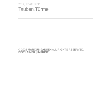
2014, FEATURED
Tauben.Türme
© 2026
MARCUS-JANSEN
ALL RIGHTS RESERVED. |
DISCLAIMER
|
IMPRINT