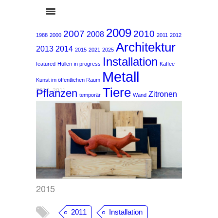
2009
2007
2010
2008
1988
2000
2011
2012
Architektur
2013
2014
2015
2021
2025
Installation
featured
Hüllen
in progress
Kaffee
Metall
Kunst im öffentlichen Raum
Tiere
Pflanzen
2010
,
2011
Zitronen
temporär
Wand
2015
2011
Installation