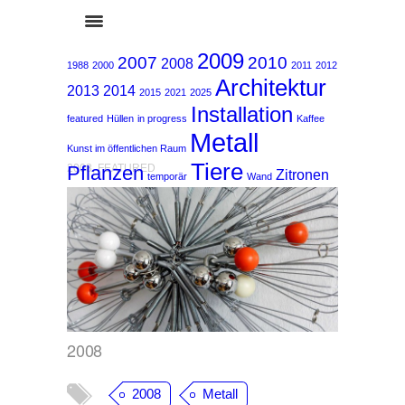
2009
2007
2010
2008
1988
2000
2011
2012
Architektur
2013
2014
2015
2021
2025
Installation
featured
Hüllen
in progress
Kaffee
Metall
Kunst im öffentlichen Raum
Tiere
Pflanzen
2008
,
FEATURED
Zitronen
temporär
Wand
2008
2008
Metall