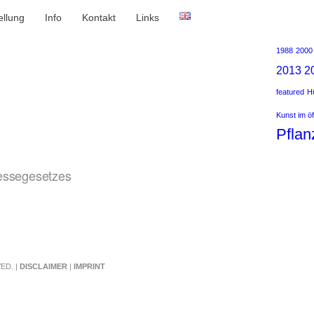
ellung
Info
Kontakt
Links
1988
2000
2013
2
featured
Hü
Kunst im ö
Pflan
ressegesetzes
ED. |
DISCLAIMER
|
IMPRINT