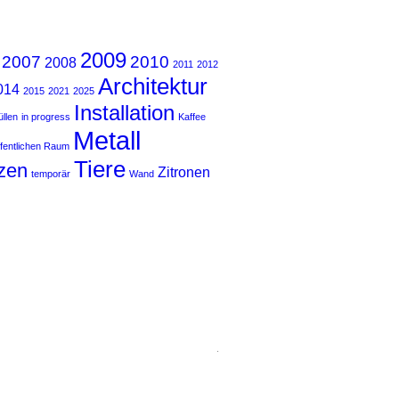
2009
2007
2010
2008
2011
2012
Architektur
014
2015
2021
2025
Installation
llen
in progress
Kaffee
Metall
ffentlichen Raum
Tiere
zen
Zitronen
temporär
Wand
.