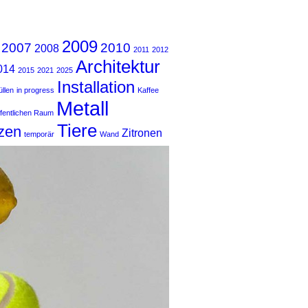
2009
2007
2010
2008
2011
2012
Architektur
014
2015
2021
2025
Installation
llen
in progress
Kaffee
Metall
ffentlichen Raum
Tiere
zen
Zitronen
temporär
Wand