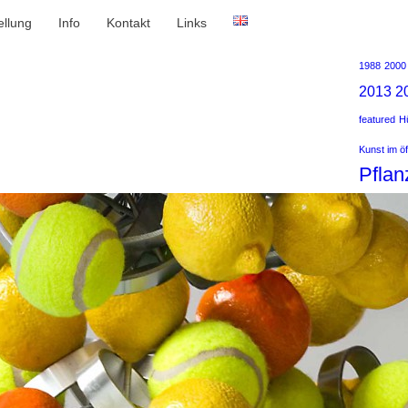
ellung
Info
Kontakt
Links
1988
2000
2013
2
featured
Hü
Kunst im ö
Pflan