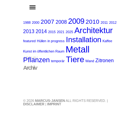
2009
2007
2010
2008
1988
2000
2011
2012
Architektur
2013
2014
2015
2021
2025
Installation
featured
Hüllen
in progress
Kaffee
Metall
Kunst im öffentlichen Raum
Tiere
Pflanzen
ARCHIV
Zitronen
temporär
Wand
Archiv
© 2026
MARCUS-JANSEN
ALL RIGHTS RESERVED. |
DISCLAIMER
|
IMPRINT