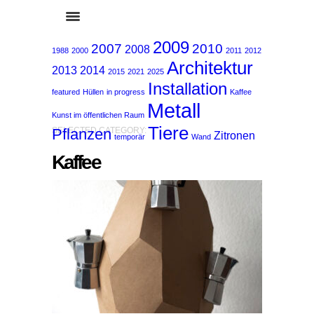
2009
2007
2010
2008
1988
2000
2011
2012
Architektur
2013
2014
2015
2021
2025
Installation
featured
Hüllen
in progress
Kaffee
Metall
Kunst im öffentlichen Raum
Tiere
Pflanzen
SELECTED CATEGORY:
Zitronen
temporär
Wand
Kaffee