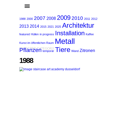
2009
2007
2010
2008
1988
2000
2011
2012
Architektur
2013
2014
2015
2021
2025
Installation
featured
Hüllen
in progress
Kaffee
Metall
Kunst im öffentlichen Raum
Tiere
Pflanzen
SELECTED CATEGORY:
Zitronen
temporär
Wand
1988