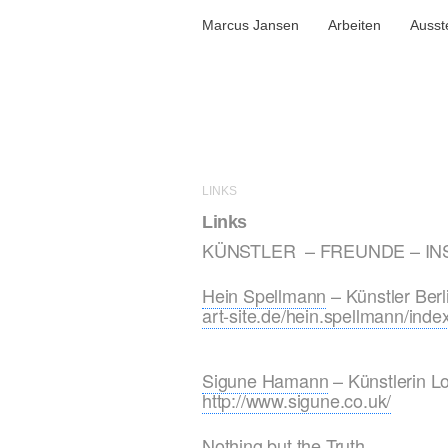
Marcus Jansen
Arbeiten
Ausst
LINKS
Links
KÜNSTLER – FREUNDE – IN
Hein Spellmann
– Künstler Berl
art-site.de/hein.spellmann/inde
Sigune Hamann
– Künstlerin L
http://www.sigune.co.uk/
Nothing but the Truth