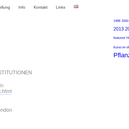
ellung
Info
Kontakt
Links
1988
2000
2013
2
featured
Hü
Kunst im ö
Pflan
STITUTIONEN
in
x.html
ondon