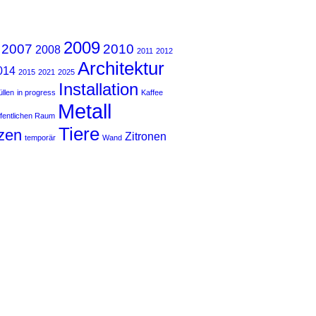
2009
2007
2010
2008
2011
2012
Architektur
014
2015
2021
2025
Installation
llen
in progress
Kaffee
Metall
ffentlichen Raum
Tiere
zen
Zitronen
temporär
Wand