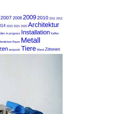
2009
2007
2010
2008
2011
2012
Architektur
014
2015
2021
2025
Installation
llen
in progress
Kaffee
Metall
ffentlichen Raum
Tiere
zen
Zitronen
temporär
Wand