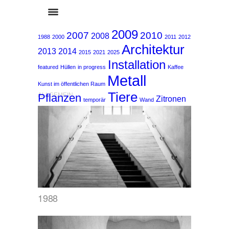
2009
2007
2010
2008
1988
2000
2011
2012
Architektur
2013
2014
2015
2021
2025
Installation
featured
Hüllen
in progress
Kaffee
Metall
Kunst im öffentlichen Raum
Tiere
Pflanzen
ALLGEMEIN
Zitronen
temporär
Wand
1988