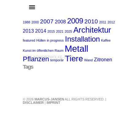
2009
2007
2010
2008
1988
2000
2011
2012
Architektur
2013
2014
2015
2021
2025
Installation
featured
Hüllen
in progress
Kaffee
Metall
Kunst im öffentlichen Raum
Tiere
Pflanzen
SCHLAGWORTWOLKE-TAGS
Zitronen
temporär
Wand
Tags
© 2026
MARCUS-JANSEN
ALL RIGHTS RESERVED. |
DISCLAIMER
|
IMPRINT