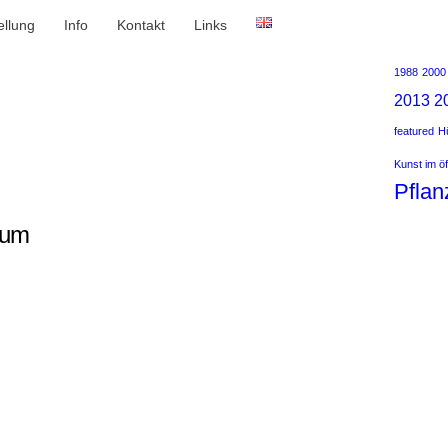
ellung
Info
Kontakt
Links
1988
2000
2013
2
featured
Hü
Kunst im ö
Pflan
aum