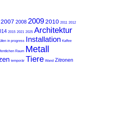
2009
2007
2010
2008
2011
2012
Architektur
014
2015
2021
2025
Installation
llen
in progress
Kaffee
Metall
ffentlichen Raum
Tiere
zen
Zitronen
temporär
Wand