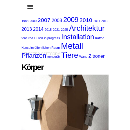
2009
2007
2010
2008
1988
2000
2011
2012
Architektur
2013
2014
2015
2021
2025
Installation
featured
Hüllen
in progress
Kaffee
Metall
Kunst im öffentlichen Raum
Tiere
Pflanzen
SELECTED CATEGORY:
Zitronen
temporär
Wand
Körper